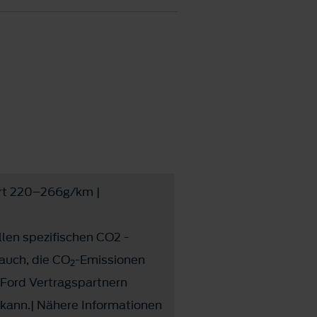
rt 220–266g/km |
llen spezifischen CO2 -
auch, die CO
-Emissionen
2
Ford Vertragspartnern
 kann.| Nähere Informationen