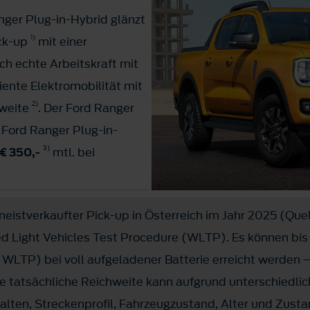
ger Plug-in-Hybrid glänzt
1)
ick-up
mit einer
ch echte Arbeitskraft mit
iente Elektromobilität mit
2)
hweite
. Der Ford Ranger
 Ford Ranger Plug-in-
3)
€ 350,-
mtl. bei
eistverkaufter Pick-up in Österreich im Jahr 2025 (Quell
Light Vehicles Test Procedure (WLTP). Es können bis
 WLTP) bei voll aufgeladener Batterie erreicht werden 
ie tatsächliche Reichweite kann aufgrund unterschiedlic
lten, Streckenprofil, Fahrzeugzustand, Alter und Zusta