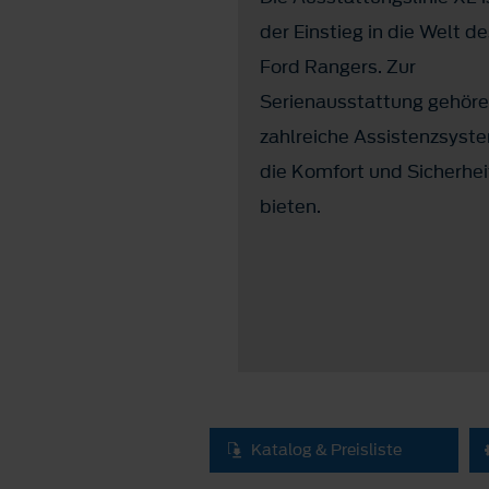
 lieferbare
der Einstieg in die Welt d
tungsvariante
Ford Rangers. Zur
 steht für Luxus pur.
Serienausstattung gehör
e Spitzenmodell
zahlreiche Assistenzsyst
gt mit exklusiven
die Komfort und Sicherhei
tails und Oberflächen
bieten.
em stilvollen
um mit hochwertiger
sstattung.
Katalog & Preisliste