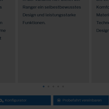
es
Ranger ein selbestbewusstes
Komfo
Design und leistungsstarke
Materi
en
Funktionen.
Techno
eme
Desig
t
Konfigurator
Probefahrt vereinbaren