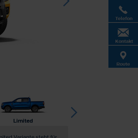
Telefon
Kontakt
Route
Limited
Wildtrak
mited Variante steht für
Der Wildtrak ist das Top