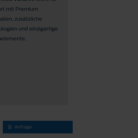
rt mit Premium
Modell der Ranger Baur
alien, zusätzliche
und bietet eine umfangr
logien und einzigartige
Serienausstattung.
nelemente.
Anfrage