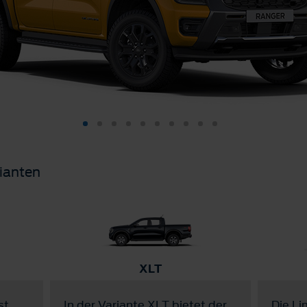
ianten
XLT
st
In der Variante XLT bietet der
Die Li