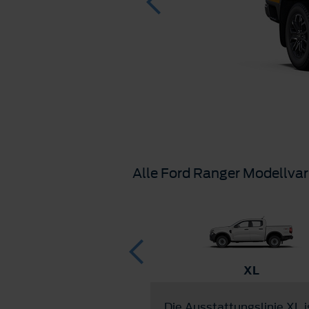
Alle Ford Ranger Modellvar
Platinum
XL
 die Ranger-Baureihe
Die Ausstattungslinie XL i