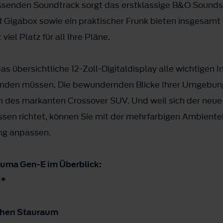
passenden Soundtrack sorgt das erstklassige B&O Sound
d Gigabox sowie ein praktischer Frunk bieten insgesamt 
el Platz für all Ihre Pläne.
as übersichtliche 12-Zoll-Digitaldisplay alle wichtigen 
enden müssen. Die bewundernden Blicke Ihrer Umgebung 
ign des markanten Crossover SUV. Und weil sich der neue
ssen richtet, können Sie mit der mehrfarbigen Ambient
ng anpassen.
Puma Gen-E im Überblick:
**
ichen Stauraum