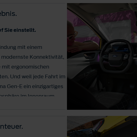
*.
ebnis.
 Sie einstellt.
bindung mit einem
 modernste Konnektivität,
e mit ergonomischen
en. Und weil jede Fahrt im
ma Gen-E ein einzigartiges
tmosphäre im Innenraum
beleuchtung nach Ihren
enteuer.