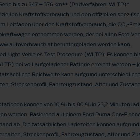
 Serie bis zu 347 – 376 km** (Prüfverfahren: WLTP)*
iziellen Kraftstoffverbrauch und den offiziellen spezif
 Leitfaden über den Kraftstoffverbrauch, die CO₂-Emi
kraftwagen entnommen werden, der bei allen Ford Vert
//www.autoverbrauch.at heruntergeladen werden kann.
 Light Vehicles Test Procedure (WLTP). Es können bis
LTP) bei voll aufgeladener Batterie erreicht werden – 
 tatsächliche Reichweite kann aufgrund unterschiedliche
en, Streckenprofil, Fahrzeugzustand, Alter und Zustand
stationen können von 10 % bis 80 % in 23,2 Minuten la
en werden. Basierend auf einem Ford Puma Gen-E ohne
and ab. Die tatsächlichen Ladezeiten können aufgrund 
erhalten, Streckenprofil, Fahrzeugzustand, Alter und Zu