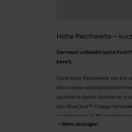
Hohe Reichweite – kurz
Der neue vollelektrische Ford P
bereit.
Dank einer Reichweite von bis 
dem neuen vollelektrischen Fo
spontan in jedes Abenteuer star
das BlueOval™ Charge Network
Ladepunkten in 36 europäische
Mehr anzeigen
direkt weitergehen kann, beträg