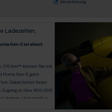
Versicherung
e Ladezeiten.
uma Gen-E ist allzeit
zu 376 km** können Sie mit
rd Puma Gen-E ganz
ten. Dabei bietet Ihnen
 Zugang zu über 800.000
n Ländern. Und damit es
t die Ladezeit von 10 %